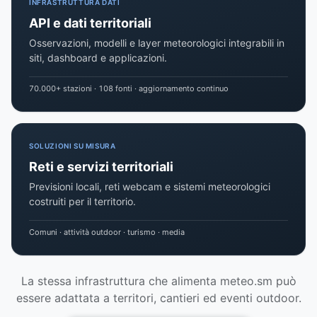
INFRASTRUTTURA DATI
API e dati territoriali
Osservazioni, modelli e layer meteorologici integrabili in
siti, dashboard e applicazioni.
70.000+ stazioni · 108 fonti · aggiornamento continuo
SOLUZIONI SU MISURA
Reti e servizi territoriali
Previsioni locali, reti webcam e sistemi meteorologici
costruiti per il territorio.
Comuni · attività outdoor · turismo · media
La stessa infrastruttura che alimenta meteo.sm può
essere adattata a territori, cantieri ed eventi outdoor.