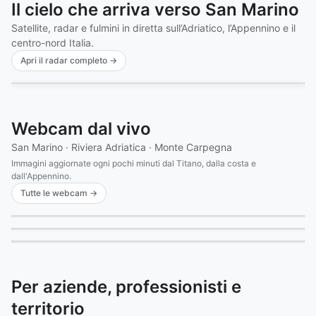
Il cielo che arriva verso San Marino
Satellite, radar e fulmini in diretta sull’Adriatico, l’Appennino e il
centro-nord Italia.
Apri il radar completo →
Naturale
VIS
IR
15:35Z
❚❚
34,5°C
LIVE · T-0 · 12m
⚡ 343 fulmini · ultimi 30′
33,4°
MTG · radar DPC+OPERA · LI MTG-I1 · aggiornato 15:45Z
San Leo
Webcam dal vivo
FERRARA
MODENA
San Marino · Riviera Adriatica · Monte Carpegna
BOLOGNA
Immagini aggiornate ogni pochi minuti dal Titano, dalla costa e
RAVENNA
IMOLA
dall'Appennino.
Il Titano in tempo reale
FAENZA
FORLÌ
Tutte le webcam →
Costa e Adriatico in diretta
CESENA
RIMINI
San Marino Città · 670 m · vista O
Crinali e nubi sull'Appennino
Rimini · Riviera Adriatica
SAN MARINO
PESARO
FANO
Monte Carpegna · 1.415 m
in diretta
33°
FIRENZE
URBINO
SENI
in diretta
31°
3 min fa
25°
JESI
AREZZO
SIENA
Per aziende, professionisti e
PERUGIA
territorio