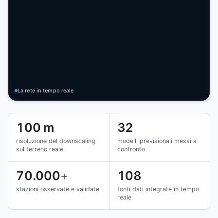
La rete in tempo reale
100 m
32
risoluzione del downscaling
modelli previsionali messi a
sul terreno reale
confronto
70.000
+
108
stazioni osservate e validate
fonti dati integrate in tempo
reale