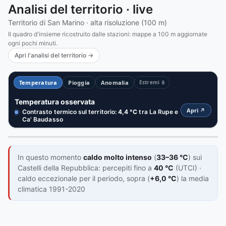
Analisi del territorio · live
Territorio di San Marino · alta risoluzione (100 m)
Il quadro d'insieme ricostruito dalle stazioni: mappe a 100 m aggiornate
ogni pochi minuti.
Apri l'analisi del territorio →
ora
TITANO 100 · LIVE
Temperatura
Pioggia
Anomalia
Estremi
🔒
35,3°
30°
35°
40°
Temperatura osservata
Vento sul terreno reale
Verucchio
Apri ↗
Contrasto termico sul territorio:
4,4 °C
tra La Rupe e
Esalta differenze
Come il vento scorre sul rilievo di San Marino.
Ca' Baudasso
Bava di vento
(≈4 km/h) da
NE
TITANO 100 · LIVE
In questo momento
caldo molto intenso
(
33–36 °C
) sui
Scala vento
Centraline
Castelli della Repubblica: percepiti fino a
40 °C
(UTCI) ·
caldo eccezionale per il periodo, sopra (
+6,0 °C
) la media
36,8°
35,9°C
climatica 1991-2020
33,1°C
San Marino