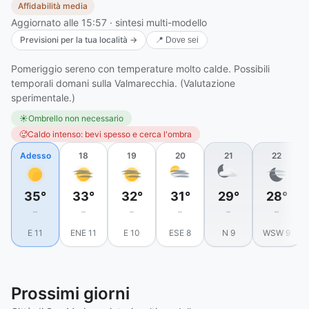
Affidabilità media
Aggiornato alle 15:57 · sintesi multi-modello
Previsioni per la tua località →
📍 Dove sei
Pomeriggio sereno con temperature molto calde. Possibili
temporali domani sulla Valmarecchia. (Valutazione
sperimentale.)
☀️
Ombrello non necessario
🥵
Caldo intenso: bevi spesso e cerca l'ombra
Adesso
18
19
20
21
22
35°
33°
32°
31°
29°
28°
–
–
–
–
–
–
E 11
ENE 11
E 10
ESE 8
N 9
WSW 9
Prossimi giorni