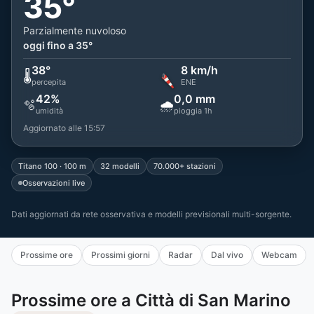
35°
Parzialmente nuvoloso
oggi fino a 35°
38°
8 km/h
🌡️
percepita
ENE
42%
0,0 mm
🫧
🌧️
umidità
pioggia 1h
Aggiornato alle 15:57
Titano 100 · 100 m
32 modelli
70.000+ stazioni
Osservazioni live
Dati aggiornati da rete osservativa e modelli previsionali multi-sorgente.
Prossime ore
Prossimi giorni
Radar
Dal vivo
Webcam
Prossime ore a Città di San Marino