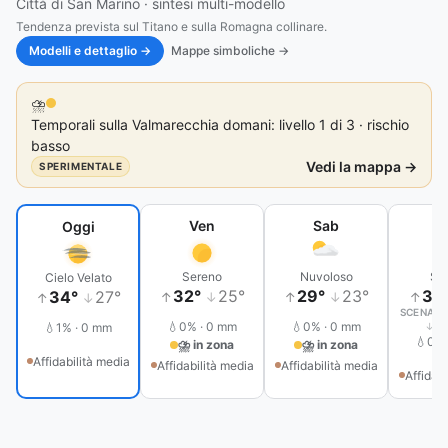
Città di San Marino · sintesi multi-modello
Tendenza prevista sul Titano e sulla Romagna collinare.
Modelli e dettaglio →
Mappe simboliche →
⛈️
Temporali sulla Valmarecchia domani: livello 1 di 3 · rischio
basso
Vedi la mappa →
SPERIMENTALE
Ven
Sab
D
Oggi
Sereno
Nuvoloso
Se
Cielo Velato
32°
25°
29°
23°
31
34°
27°
↑
↓
↑
↓
↑
↑
↓
SCENARI
20
💧0% · 0 mm
💧0% · 0 mm
💧1% · 0 mm
↓
💧0% 
⛈ in zona
⛈ in zona
Affidabilità media
Affidabilità media
Affidabilità media
Affidabi