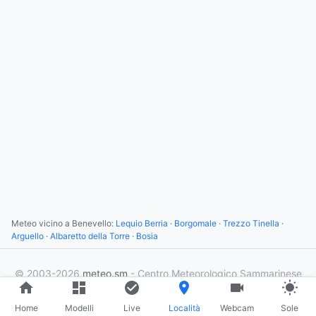
Meteo vicino a Benevello:
Lequio Berria
·
Borgomale
·
Trezzo Tinella
·
Arguello
·
Albaretto della Torre
·
Bosia
© 2003-2026
meteo.sm
- Centro Meteorologico Sammarinese
×
2
utenti online
Home
Modelli
Live
Località
Webcam
Sole