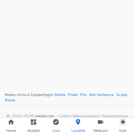
Meteo vicino a Campertogno:
Mollia
·
Piode
·
Pila
·
Alto Sermenza
·
Scopa
·
Rossa
© 2003-2026
meteo.sm
- Centro Meteorologico Sammarinese
×
1
utente online
Home
Modelli
Live
Località
Webcam
Sole