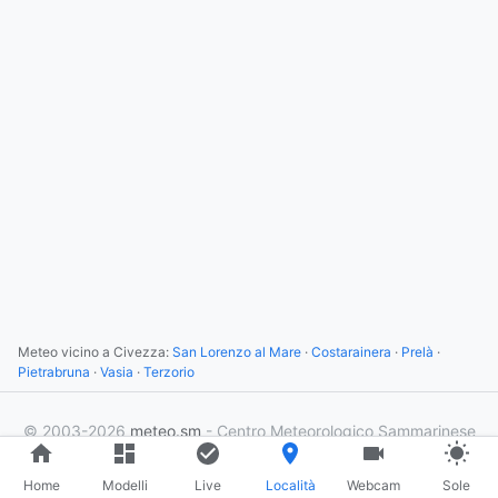
Meteo vicino a Civezza:
San Lorenzo al Mare
·
Costarainera
·
Prelà
·
Pietrabruna
·
Vasia
·
Terzorio
© 2003-2026
meteo.sm
- Centro Meteorologico Sammarinese
×
4
utenti online
Home
Modelli
Live
Località
Webcam
Sole