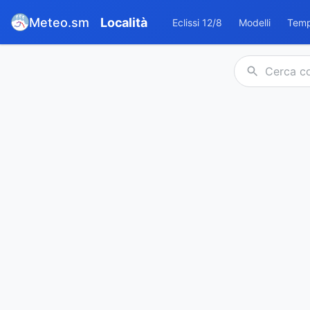
Meteo.sm
Località
Eclissi 12/8
Modelli
Temp