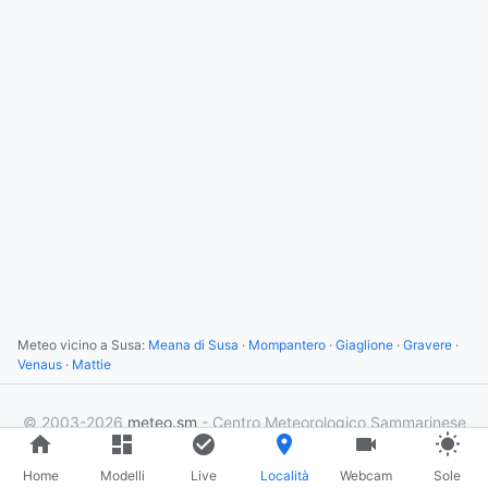
Meteo vicino a Susa:
Meana di Susa
·
Mompantero
·
Giaglione
·
Gravere
·
Venaus
·
Mattie
© 2003-2026
meteo.sm
- Centro Meteorologico Sammarinese
×
2
utenti online
Home
Modelli
Live
Località
Webcam
Sole