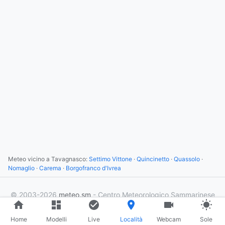
Meteo vicino a Tavagnasco:
Settimo Vittone
·
Quincinetto
·
Quassolo
·
Nomaglio
·
Carema
·
Borgofranco d'Ivrea
© 2003-2026
meteo.sm
- Centro Meteorologico Sammarinese
×
3
utenti online
Home
Modelli
Live
Località
Webcam
Sole